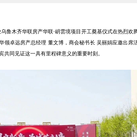
业乌鲁木齐华联房产
华联·岄雲境
项目开工奠基仪式在热烈欢
 华领卓远房产总经理 董文博，商会秘书长 吴
丽娟应邀出席
宾
共同见证这一具有里程碑意义的重要时刻。