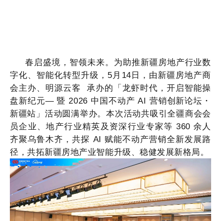
春启盛境，智领未来。为助推新疆房地产行业数
字化、智能化转型升级，
5月14日，
由新疆房地产商
会主办、
明源云客
承办的「龙虾时代，开启智能操
盘新纪元
— 暨 2026 中国不动产 AI 营销创新论坛・
新疆站」活动圆满举办。本次活动共吸引全疆商会会
员企业、地产行业精英及资深行业专家等 360 余人
齐聚乌鲁木齐，共探 AI 赋能不动产营销全新发展路
径，共拓新疆房地产业智能升级、稳健发展新格局
。