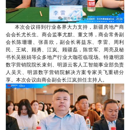
本次
会议
得到行业各界大力支持，新疆房地产商
会会长尤长生、商会监事尤默、董文博，商会常务副
会长陈珊珊、张喜欣，副会长蒋益东、李雷、周利
民、王斌、顾勇、
江岚、
顾疆磊，陈世军
、
周亮及秘
书长吴丽娟等众多地产行业大咖莅临现场。特邀明源
数字营销院院长束剑、明源云客人工智能事业部负责
人吴天、明源数字营销院解决方案专家关飞重磅
分
享
。本次
会议
由商会副会长江岚担任主持人。