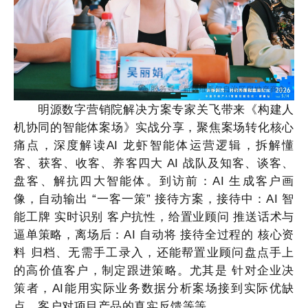
明源数字营销院解决方案专家关飞带来《构建人
机协同的智能体案场》实战分享，聚焦案场转化核心
痛点，深度解读
AI 龙虾智能体运营逻辑，拆解懂
客、获客、收客、养客四大 AI 战队及知客、谈客、
盘客、解抗四大智能体。到访前：AI 生成客户画
像，自动输出 “一客一策” 接待方案，接待中：AI 智
能工牌 实时识别 客户抗性，给置业顾问 推送话术与
逼单策略，离场后：AI 自动将 接待全过程的 核心资
料 归档、无需手工录入，还能帮置业顾问盘点手上
的高价值客户，制定跟进策略。尤其是 针对企业决
策者，AI能用实际业务数据分析案场接到实际优缺
点，客户对项目产品的真实反馈等等。