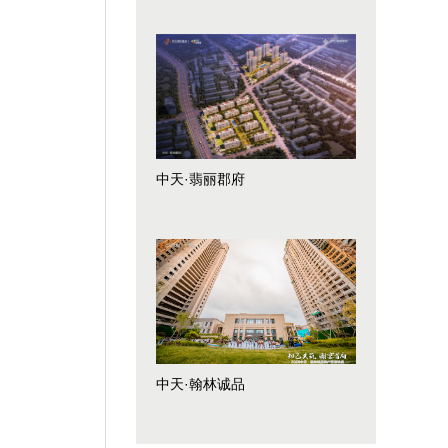
中天·翡丽郡府
中天·翰林诚品