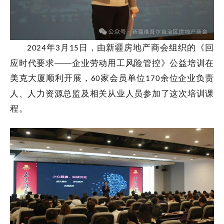
年
月
日，由新疆房地产商会组织的《回
2024
3
15
应时代要求——企业劳动用工风险管控》公益培训在
美克大厦顺利开展，
家会员单位
余位企业负责
60
170
人、人力资源总监及相关从业人员参加了这次培训课
程。