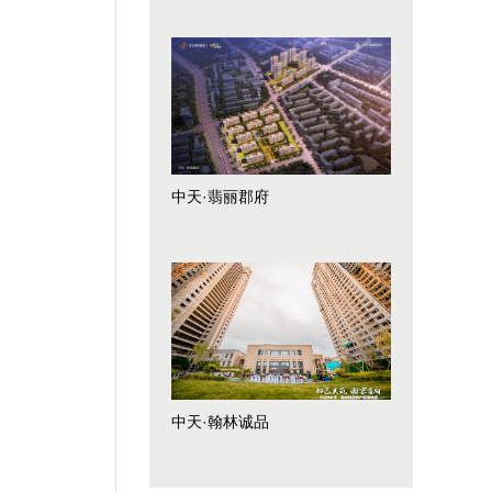
中天·翡丽郡府
中天·翰林诚品