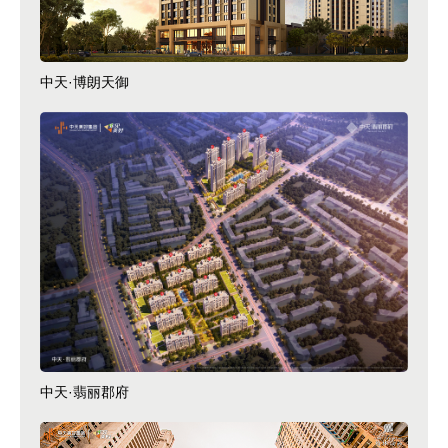
中天·博朗天御
中天·翡丽郡府