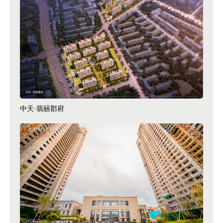
中天·翡丽郡府