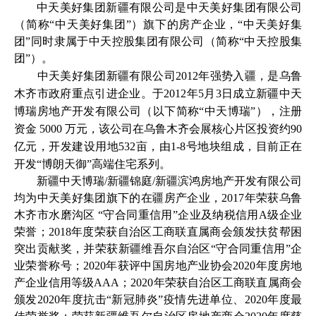
中天美好集团新疆有限公司是中天美好集团有限公司
（简称“中天美好集团”）旗下的房产企业，“中天美好集
团”同时隶属于中天控股集团有限公司（简称“中天控股集
团”）。
中天美好集团新疆有限公司
2012年强势入疆，是乌鲁
木齐市政府重点引进企业。于2012年5月3日成立新疆中天
博瑞房地产开发有限公司（以下简称“中天博瑞”），注册
资金 5000 万元，
该公司在乌鲁木齐会展核心片区投资约
90
亿元，开发建设用地532亩，由1-8号地块组成，目前正在
开发“博朗天御”高端住宅系列。
新疆中天博瑞
/新疆锦庭/新疆滨鸿房地产开发有限公司
均为中天美好集团旗下的在疆房产企业，2017年荣获乌鲁
木齐市水磨沟区 “守合同重信用”企业及纳税信用A级企业
荣誉；2018年度荣获自治区工商联直属商会颁发扶贫帮困
突出贡献奖，并荣获新疆维吾尔自治区“守合同重信用”企
业荣誉称号；2020年获评中国房地产业协会2020年度房地
产企业信用等级AAA；2020年荣获自治区工商联直属商会
颁发2020年度抗击“新冠肺炎”疫情先进单位、2020年度最