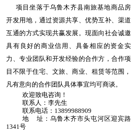
项目坐落于乌鲁木齐县南旅基地商品房
开发用地，
通过资源共享、优势互补、渠道
互通的方式实现共赢发展。现面向社会诚邀
具有良好的商业信用、
具
备
相应的资金实
力、专业团队
和开发经验的合作方，
合作项
目不限于住宅、文旅、商业
、
租赁
等范围，
凡有意向的合作
团队具体事宜
均可
商谈
。
欢迎致电咨询
！
联系人：李先生
联系电话：
13899988909
地
址：
乌鲁木齐市头屯河区迎宾路
1341号